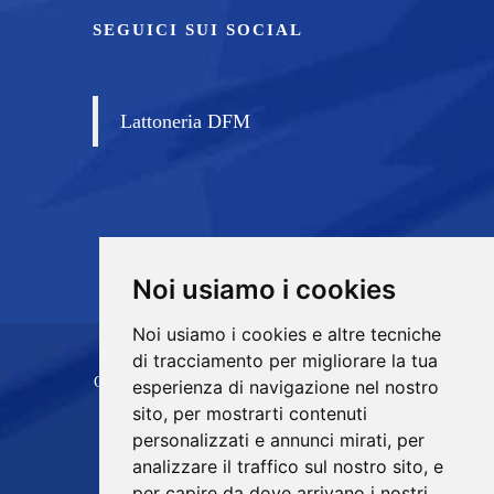
SEGUICI SUI SOCIAL
Lattoneria DFM
Noi usiamo i cookies
Noi usiamo i cookies e altre tecniche
di tracciamento per migliorare la tua
Copyrights © 2026 D.F.M. di Di Franco Michele
esperienza di navigazione nel nostro
sito, per mostrarti contenuti
Tutti i diritti riservati.
personalizzati e annunci mirati, per
Partita Iva: 05493290828 /
analizzare il traffico sul nostro sito, e
Privacy e Cookie Policy
per capire da dove arrivano i nostri