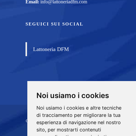
Email:
info@lattoneriadfm.com
SEGUICI SUI SOCIAL
Lattoneria DFM
Noi usiamo i cookies
Noi usiamo i cookies e altre tecniche
di tracciamento per migliorare la tua
Copyrights © 2026 D.F.M. di Di Franco Michele
esperienza di navigazione nel nostro
sito, per mostrarti contenuti
Tutti i diritti riservati.